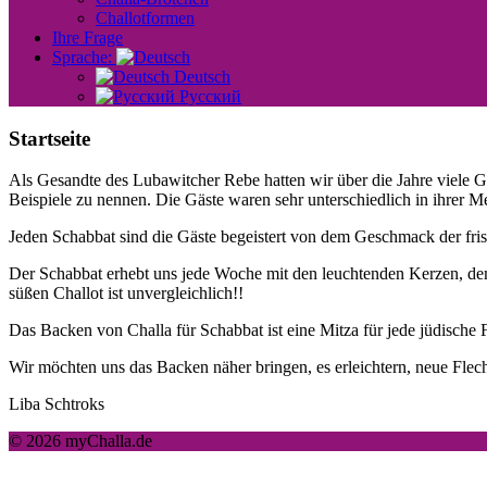
Challotformen
Ihre Frage
Sprache:
Deutsch
Русский
Startseite
Als Gesandte des Lubawitcher Rebe hatten wir über die Jahre viele G
Beispiele zu nennen. Die Gäste waren sehr unterschiedlich in ihrer Men
Jeden Schabbat sind die Gäste begeistert von dem Geschmack der fri
Der Schabbat erhebt uns jede Woche mit den leuchtenden Kerzen, de
süßen Challot ist unvergleichlich!!
Das Backen von Challa für Schabbat ist eine Mitza für jede jüdische 
Wir möchten uns das Backen näher bringen, es erleichtern, neue Flec
Liba Schtroks
© 2026 myChalla.de