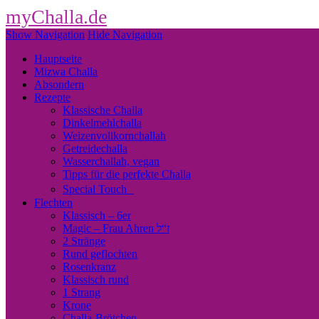
myChalla.de
Show Navigation
Hide Navigation
Hauptseite
Mizwa Challa
Absondern
Rezepte
Klassische Challa
Dinkelmehlchalla
Weizenvollkornchallah
Getreidechalla
Wasserchallah, vegan
Tipps für die perfekte Challa
Special Touch
Flechten
Klassisch – 6er
Magic – Frau Ahren ז“ל
2 Stränge
Rund geflochten
Rosenkranz
Klassisch rund
1 Strang
Krone
Challa-Brötchen