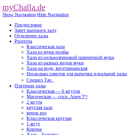
myChalla.de
Show Navigation
Hide Navigation
Предисловие
Завет выпекать халу
Отделение халы
Рецепты
Классическая хала
Хала из муки полбы
Хала из цельнозерновой пшеничной муки
Хала из разных видов муки
Хала на воде, вегетарианская
Несколько советов для выпечки идеальной халы
Спешел Тач
Плетение халы
Классическая — 6 жгутов
Магическая — госп. Арен ז“ל
2 жгута
круглая хала
венок роз
Классическая круглая
1 жгут
Корона
Хала – Булочка