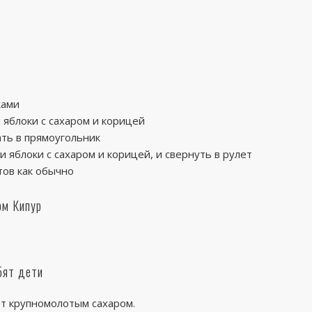
ками
яблоки с сахаром и корицей
ать в прямоугольник
 яблоки с сахаром и корицей, и свернуть в рулет
тов как обычно
ом Кипур
бят дети
ют крупномолотым сахаром.