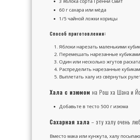
3 яблока сорта Гренни Смит
60 г сахара или мёда
1/5 чайной ложки корицы
Способ приготовления:
Яблоки нарезать маленькими куби
Перемешать нарезанные кубиками 
Один или несколько жгутов раскат
Распределить нарезанные кубиками
Выплетать халу из свёрнутых руле
Хала с изюмом
на Рош ха Шана и Й
Добавьте в тесто 500 г изюма
Сахарная хала
–
эту халу очень лю
Вместо мака или кунжута, халу посыпа